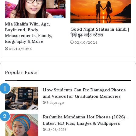
Mia Khalifa Wiki, Age,
Good Night Status in Hindi |
Boyfriend, Body
हिंदी गुड नाईट स्टेटस
Measurements, Family,
Biography & More
02/10/2024
02/10/2024
Popular Posts
How Students Can Fix Damaged Photos
and Videos for Graduation Memories
3 days ago
Rashmika Mandanna Hot Photos (2026) –
Latest HD Pics, Images & Wallpapers
13/06/2026