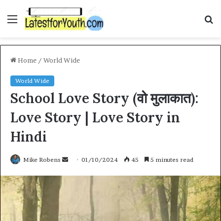
Menu
S
fo
Home
/
World Wide
World Wide
School Love Story (वो मुलाकात):
Love Story | Love Story in
Hindi
Send
Mike Robens
01/10/2024
45
5 minutes read
an
email